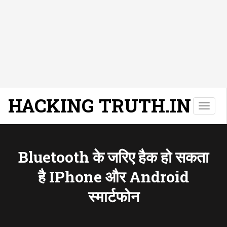
HACKING TRUTH.IN
T
o
g
g
l
Bluetooth के जरिए हैक हो सकता
e
है IPhone और Android
n
a
स्मार्टफोन
v
i
g