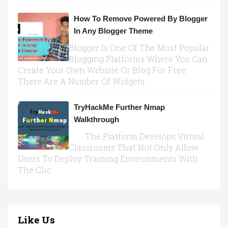
How To Remove Powered By Blogger
In Any Blogger Theme
Blogger Is One Of The Most Popular
Blogging Platforms Where You Can
Create Your Own Website Or Blog For Free.
There Are A Number Of Widgets...
TryHackMe Further Nmap
Walkthrough
The Platform Develops Virtual
Classrooms That Not Only Allow
Users To Deploy Training Environments With
The Clic...
Like Us